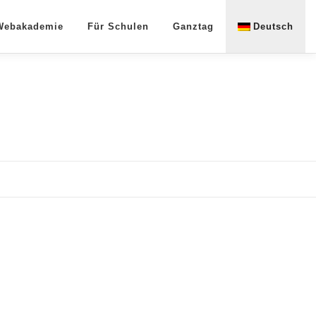
 Webakademie
Für Schulen
Ganztag
Deutsch
English