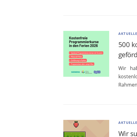
AKTUELL
500 k
geför
Wir ha
kostenl
Rahmen 
AKTUELL
Wir s