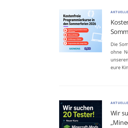
AKTUELL
Koste
Somme
Die Som
ohne No
unseren
eure Ki
AKTUELL
Wir s
„Minec