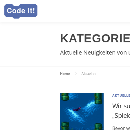
Zum
Inhalt
springen
KATEGORI
Aktuelle Neuigkeiten von 
Home
Aktuelles
AKTUELL
Wir s
„Spiel
Bevor w