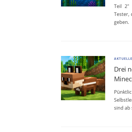
Teil 2″
Tester,
geben.
AKTUELL
Drei 
Minec
Pünktli
Selbstl
sind ab