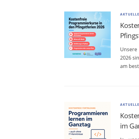
AKTUELL
Koste
Pfings
Unsere 
2026 sin
am best
AKTUELL
Koste
im Ga