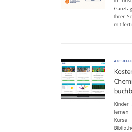
In uns
Ganztag
Ihrer S
mit fer
AKTUELL
Koste
Chemni
buchb
Kinder 
lernen 
Kurse 
Bibliot