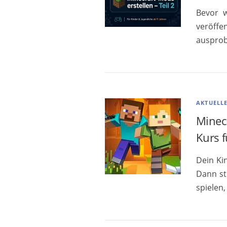
Bevor w
veröffe
ausprob
AKTUELL
Minecr
Kurs f
Dein Ki
Dann ste
spielen