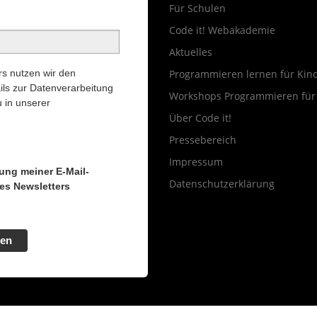
Für Schulen
Code it! Webakademie
Aktuelles
s nutzen wir den
Programmieren lernen für Kin
ils zur Datenverarbeitung
Workshops Programmieren für
 in unserer
Über Code it!
Pressebereich
Impressum
tung meiner E-Mail-
Datenschutzerklärung
es Newsletters
en