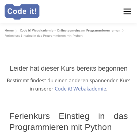
Zum
Menü
Inhalt
springen
Home
Code it! Webakademie – Online gemeinsam Programmieren lernen
Code it! Webakademie
Für Schulen
Ganztag
Ferienkurs Einstieg in das Programmieren mit Python
Deutsch
Leider hat dieser Kurs bereits begonnen
Bestimmt findest du einen anderen spannenden Kurs
in unserer
Code it! Webakademie
.
Ferienkurs Einstieg in das
Programmieren mit Python