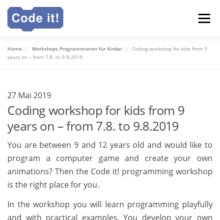
Zum
Menü
Inhalt
springen
Home
Workshops Programmieren für Kinder
Coding workshop for kids from 9
Code it! Webakademie
Für Schulen
Ganztag
years on – from 7.8. to 9.8.2019
Deutsch
27 Mai 2019
Coding workshop for kids from 9
years on – from 7.8. to 9.8.2019
English
You are between 9 and 12 years old and would like to
program a computer game and create your own
animations? Then the Code it! programming workshop
is the right place for you.
In the workshop you will learn programming playfully
and with practical examples. You develop your own