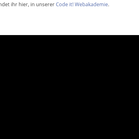
det ihr hier, in unserer
Code it! Webakademie
.