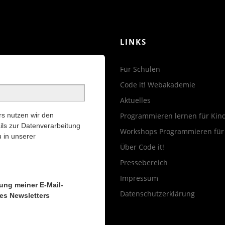
LINKS
Für Schulen
Code it! Webakademie
Aktuelles
s nutzen wir den
Programmieren lernen für Kin
ils zur Datenverarbeitung
Workshops Programmieren für
 in unserer
Über Code it!
Pressebereich
Impressum
tung meiner E-Mail-
Datenschutzerklärung
es Newsletters