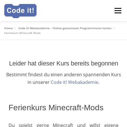
Zum
Menü
Inhalt
springen
Home
Code it! Webakademie – Online gemeinsam Programmieren lernen
Code it! Webakademie
Für Schulen
Ganztag
Ferienkurs Minecraft Mods
Deutsch
Leider hat dieser Kurs bereits begonnen
Bestimmt findest du einen anderen spannenden Kurs
in unserer
Code it! Webakademie
.
Ferienkurs Minecraft-Mods
Du spielst gerne Minecraft und willst eigene