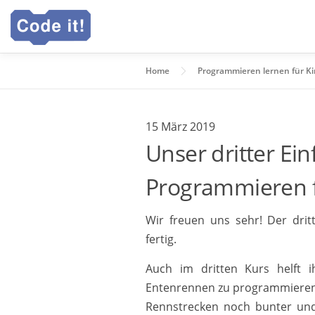
Zum
Inhalt
springen
Home
Programmieren lernen für K
15 März 2019
Unser dritter Ei
Programmieren fü
Wir freuen uns sehr! Der drit
fertig.
Auch im dritten Kurs helft 
Entenrennen zu programmieren. 
Rennstrecken noch bunter und