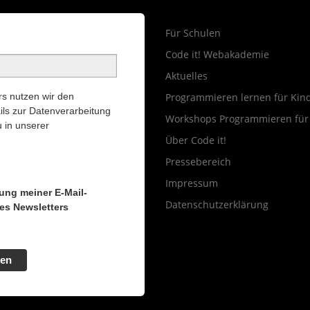
Für Schulen
Code it! Webakademie
Aktuelles
s nutzen wir den
Programmieren lernen für Kin
ils zur Datenverarbeitung
Workshops Programmieren für
 in unserer
Über Code it!
Pressebereich
Impressum
tung meiner E-Mail-
Datenschutzerklärung
es Newsletters
en