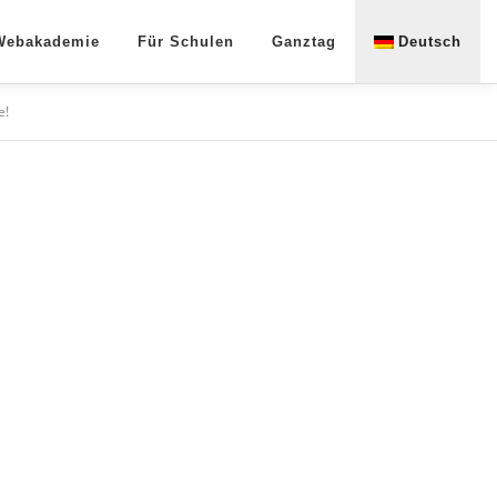
 Webakademie
Für Schulen
Ganztag
Deutsch
English
e!