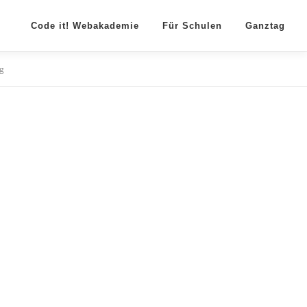
Code it! Webakademie
Für Schulen
Ganztag
ig