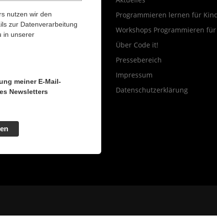
s nutzen wir den
Programmieren lernen für Kin
ils zur Datenverarbeitung
Workshops Programmieren für
 in unserer
Über Code it!
Pressebereich
Impressum
tung meiner E-Mail-
Datenschutzerklärung
es Newsletters
en