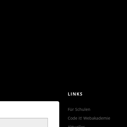
LINKS
Für Schulen
Code it! Webakademie
Aktuelles